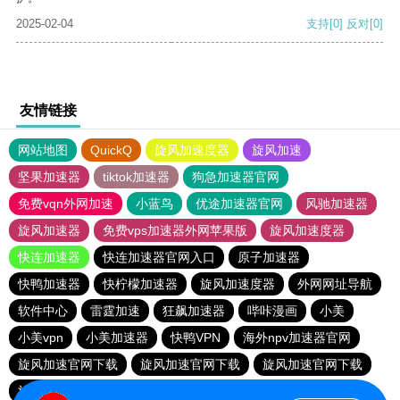
2025-02-04
支持
[0]
反对
[0]
友情链接
网站地图
QuickQ
旋风加速度器
旋风加速
坚果加速器
tiktok加速器
狗急加速器官网
免费vqn外网加速
小蓝鸟
优途加速器官网
风驰加速器
旋风加速器
免费vps加速器外网苹果版
旋风加速度器
快连加速器
快连加速器官网入口
原子加速器
快鸭加速器
快柠檬加速器
旋风加速度器
外网网址导航
软件中心
雷霆加速
狂飙加速器
哔咔漫画
小美
小美vpn
小美加速器
快鸭VPN
海外npv加速器官网
旋风加速官网下载
旋风加速官网下载
旋风加速官网下载
旋风加速官网下载