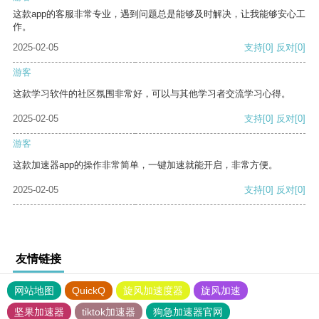
这款app的客服非常专业，遇到问题总是能够及时解决，让我能够安心工
作。
2025-02-05
支持
[0]
反对
[0]
游客
这款学习软件的社区氛围非常好，可以与其他学习者交流学习心得。
2025-02-05
支持
[0]
反对
[0]
游客
这款加速器app的操作非常简单，一键加速就能开启，非常方便。
2025-02-05
支持
[0]
反对
[0]
友情链接
网站地图
QuickQ
旋风加速度器
旋风加速
坚果加速器
tiktok加速器
狗急加速器官网