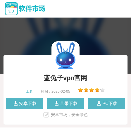
蓝兔子vpn官网
工具
|
时间：2025-02-05
|
安卓下载
苹果下载
PC下载
安卓市场，安全绿色