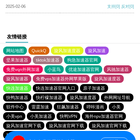
2025-02-06
支持
[0]
反对
[0]
友情链接
网站地图
QuickQ
旋风加速度器
旋风加速
坚果加速器
tiktok加速器
狗急加速器官网
免费vqn外网加速
小蓝鸟
优途加速器官网
风驰加速器
旋风加速器
免费vps加速器外网苹果版
旋风加速度器
快连加速器
快连加速器官网入口
原子加速器
快鸭加速器
快柠檬加速器
旋风加速度器
外网网址导航
软件中心
雷霆加速
狂飙加速器
哔咔漫画
小美
小美vpn
小美加速器
快鸭VPN
海外npv加速器官网
旋风加速官网下载
旋风加速官网下载
旋风加速官网下载
旋风加速官网下载