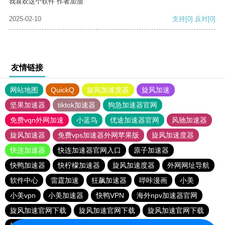
我喜欢这个软件 作者加油
2025-02-10
支持
[0]
反对
[0]
友情链接
网站地图
QuickQ
旋风加速度器
旋风加速
坚果加速器
tiktok加速器
狗急加速器官网
免费vqn外网加速
小蓝鸟
优途加速器官网
风驰加速器
旋风加速器
免费vps加速器外网苹果版
旋风加速度器
快连加速器
快连加速器官网入口
原子加速器
快鸭加速器
快柠檬加速器
旋风加速度器
外网网址导航
软件中心
雷霆加速
狂飙加速器
哔咔漫画
小美
小美vpn
小美加速器
快鸭VPN
海外npv加速器官网
旋风加速官网下载
旋风加速官网下载
旋风加速官网下载