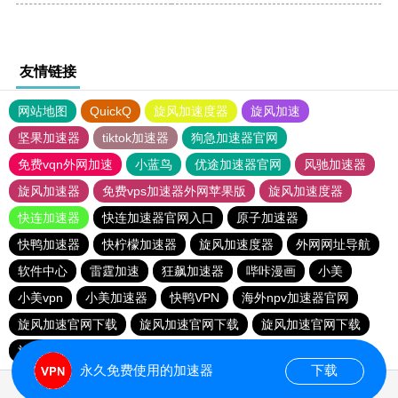
友情链接
网站地图
QuickQ
旋风加速度器
旋风加速
坚果加速器
tiktok加速器
狗急加速器官网
免费vqn外网加速
小蓝鸟
优途加速器官网
风驰加速器
旋风加速器
免费vps加速器外网苹果版
旋风加速度器
快连加速器
快连加速器官网入口
原子加速器
快鸭加速器
快柠檬加速器
旋风加速度器
外网网址导航
软件中心
雷霆加速
狂飙加速器
哔咔漫画
小美
小美vpn
小美加速器
快鸭VPN
海外npv加速器官网
旋风加速官网下载
旋风加速官网下载
旋风加速官网下载
旋风加速官网下载
永久免费使用的加速器
下载