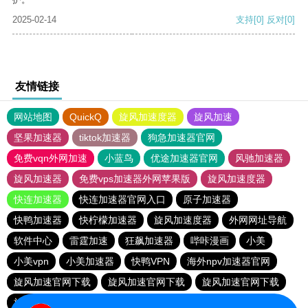
2025-02-14
支持
[0]
反对
[0]
友情链接
网站地图
QuickQ
旋风加速度器
旋风加速
坚果加速器
tiktok加速器
狗急加速器官网
免费vqn外网加速
小蓝鸟
优途加速器官网
风驰加速器
旋风加速器
免费vps加速器外网苹果版
旋风加速度器
快连加速器
快连加速器官网入口
原子加速器
快鸭加速器
快柠檬加速器
旋风加速度器
外网网址导航
软件中心
雷霆加速
狂飙加速器
哔咔漫画
小美
小美vpn
小美加速器
快鸭VPN
海外npv加速器官网
旋风加速官网下载
旋风加速官网下载
旋风加速官网下载
旋风加速官网下载