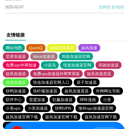
2025-02-07
支持
[0]
反对
[0]
友情链接
网站地图
QuickQ
旋风加速度器
旋风加速
坚果加速器
tiktok加速器
狗急加速器官网
免费vqn外网加速
小蓝鸟
优途加速器官网
风驰加速器
旋风加速器
免费vps加速器外网苹果版
旋风加速度器
快连加速器
快连加速器官网入口
原子加速器
快鸭加速器
快柠檬加速器
旋风加速度器
外网网址导航
软件中心
雷霆加速
狂飙加速器
哔咔漫画
小美
小美vpn
小美加速器
快鸭VPN
海外npv加速器官网
旋风加速官网下载
旋风加速官网下载
旋风加速官网下载
旋风加速官网下载