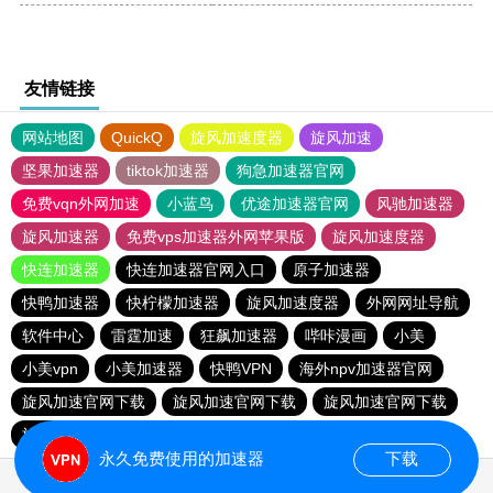
友情链接
网站地图
QuickQ
旋风加速度器
旋风加速
坚果加速器
tiktok加速器
狗急加速器官网
免费vqn外网加速
小蓝鸟
优途加速器官网
风驰加速器
旋风加速器
免费vps加速器外网苹果版
旋风加速度器
快连加速器
快连加速器官网入口
原子加速器
快鸭加速器
快柠檬加速器
旋风加速度器
外网网址导航
软件中心
雷霆加速
狂飙加速器
哔咔漫画
小美
小美vpn
小美加速器
快鸭VPN
海外npv加速器官网
旋风加速官网下载
旋风加速官网下载
旋风加速官网下载
旋风加速官网下载
永久免费使用的加速器
下载