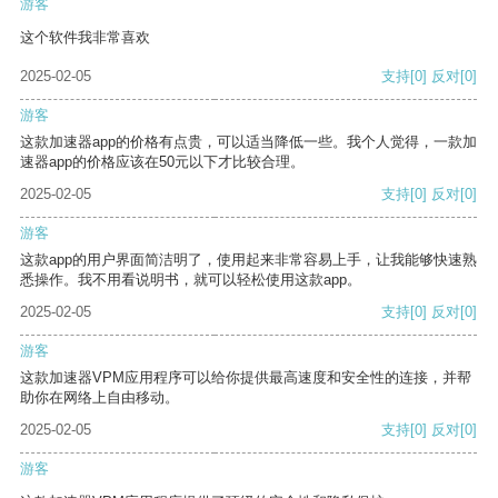
游客
这个软件我非常喜欢
2025-02-05
支持
[0]
反对
[0]
游客
这款加速器app的价格有点贵，可以适当降低一些。我个人觉得，一款加
速器app的价格应该在50元以下才比较合理。
2025-02-05
支持
[0]
反对
[0]
游客
这款app的用户界面简洁明了，使用起来非常容易上手，让我能够快速熟
悉操作。我不用看说明书，就可以轻松使用这款app。
2025-02-05
支持
[0]
反对
[0]
游客
这款加速器VPM应用程序可以给你提供最高速度和安全性的连接，并帮
助你在网络上自由移动。
2025-02-05
支持
[0]
反对
[0]
游客