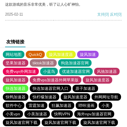
这款游戏的音乐非常优美，听了让人心旷神怡。
2025-02-11
支持
[0]
反对
[0]
友情链接
网站地图
QuickQ
旋风加速度器
旋风加速
坚果加速器
tiktok加速器
狗急加速器官网
免费vqn外网加速
小蓝鸟
优途加速器官网
风驰加速器
旋风加速器
免费vps加速器外网苹果版
旋风加速度器
快连加速器
快连加速器官网入口
原子加速器
快鸭加速器
快柠檬加速器
旋风加速度器
外网网址导航
软件中心
雷霆加速
狂飙加速器
哔咔漫画
小美
小美vpn
小美加速器
快鸭VPN
海外npv加速器官网
旋风加速官网下载
旋风加速官网下载
旋风加速官网下载