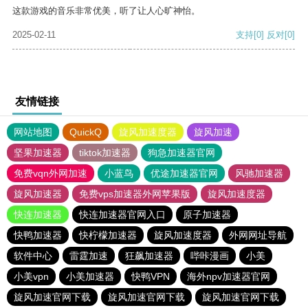
这款游戏的音乐非常优美，听了让人心旷神怡。
2025-02-11
支持
[0]
反对
[0]
友情链接
网站地图
QuickQ
旋风加速度器
旋风加速
坚果加速器
tiktok加速器
狗急加速器官网
免费vqn外网加速
小蓝鸟
优途加速器官网
风驰加速器
旋风加速器
免费vps加速器外网苹果版
旋风加速度器
快连加速器
快连加速器官网入口
原子加速器
快鸭加速器
快柠檬加速器
旋风加速度器
外网网址导航
软件中心
雷霆加速
狂飙加速器
哔咔漫画
小美
小美vpn
小美加速器
快鸭VPN
海外npv加速器官网
旋风加速官网下载
旋风加速官网下载
旋风加速官网下载