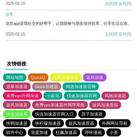
2025-02-15
支持
[0]
反对
[0]
游客
这款app是我社交的好帮手，让我能够与朋友保持联系，分享生活点滴。
2025-02-15
支持
[0]
反对
[0]
友情链接
网站地图
QuickQ
旋风加速度器
旋风加速
坚果加速器
tiktok加速器
狗急加速器官网
免费vqn外网加速
小蓝鸟
优途加速器官网
风驰加速器
旋风加速器
免费vps加速器外网苹果版
旋风加速度器
快连加速器
快连加速器官网入口
原子加速器
快鸭加速器
快柠檬加速器
旋风加速度器
外网网址导航
软件中心
雷霆加速
狂飙加速器
哔咔漫画
小美