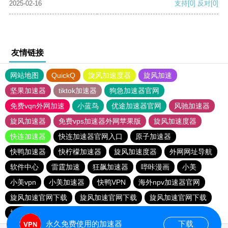
2025-02-16
支持
[0]
反对
[0]
友情链接
网站地图
QuickQ
旋风加速度器
旋风加速
坚果加速器
tiktok加速器
狗急加速器官网
免费vqn外网加速
小蓝鸟
优途加速器官网
风驰加速器
旋风加速器
免费vps加速器外网苹果版
旋风加速度器
快连加速器
快连加速器官网入口
原子加速器
快鸭加速器
快柠檬加速器
旋风加速度器
外网网址导航
软件中心
雷霆加速
狂飙加速器
哔咔漫画
小美
小美vpn
小美加速器
快鸭VPN
海外npv加速器官网
旋风加速官网下载
旋风加速官网下载
旋风加速官网下载
旋风加速官网下载
永久免费使用的加速器
下载