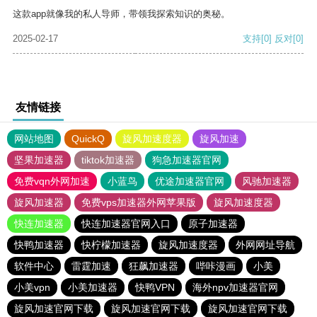
这款app就像我的私人导师，带领我探索知识的奥秘。
2025-02-17
支持
[0]
反对
[0]
友情链接
网站地图
QuickQ
旋风加速度器
旋风加速
坚果加速器
tiktok加速器
狗急加速器官网
免费vqn外网加速
小蓝鸟
优途加速器官网
风驰加速器
旋风加速器
免费vps加速器外网苹果版
旋风加速度器
快连加速器
快连加速器官网入口
原子加速器
快鸭加速器
快柠檬加速器
旋风加速度器
外网网址导航
软件中心
雷霆加速
狂飙加速器
哔咔漫画
小美
小美vpn
小美加速器
快鸭VPN
海外npv加速器官网
旋风加速官网下载
旋风加速官网下载
旋风加速官网下载