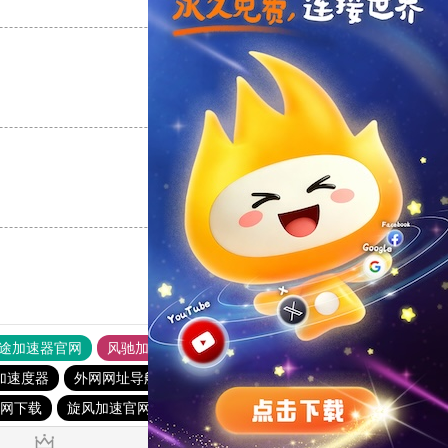
支持
[0]
反对
[0]
支持
[0]
反对
[0]
支持
[0]
反对
[0]
途加速器官网
风驰加速器
旋风加速器
加速度器
外网网址导航
软件中心
雷霆加速
狂飙加速器
网下载
旋风加速官网下载