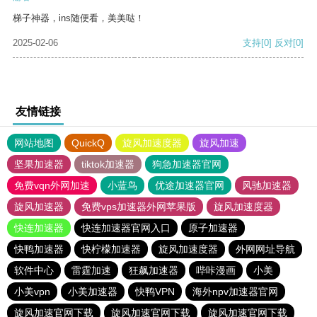
梯子神器，ins随便看，美美哒！
2025-02-06
支持
[0]
反对
[0]
友情链接
网站地图
QuickQ
旋风加速度器
旋风加速
坚果加速器
tiktok加速器
狗急加速器官网
免费vqn外网加速
小蓝鸟
优途加速器官网
风驰加速器
旋风加速器
免费vps加速器外网苹果版
旋风加速度器
快连加速器
快连加速器官网入口
原子加速器
快鸭加速器
快柠檬加速器
旋风加速度器
外网网址导航
软件中心
雷霆加速
狂飙加速器
哔咔漫画
小美
小美vpn
小美加速器
快鸭VPN
海外npv加速器官网
旋风加速官网下载
旋风加速官网下载
旋风加速官网下载