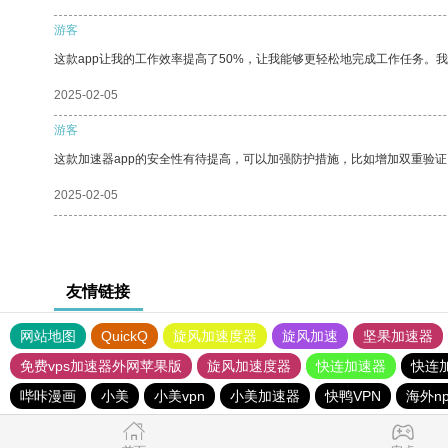
游客
这款app让我的工作效率提高了50%，让我能够更轻松地完成工作任务。
2025-02-05
游客
这款加速器app的安全性有待提高，可以加强防护措施，比如增加双重验证
2025-02-05
友情链接
网站地图
QuickQ
旋风加速度器
旋风加速
坚果加速器
免费vps加速器外网苹果版
旋风加速度器
快连加速器
快连
哔咔漫画
小美
小美vpn
小美加速器
快鸭VPN
海外n