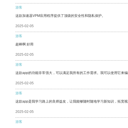
游客
这款加速器VPM应用程序提供了顶级的安全性和隐私保护。
2025-02-05
游客
超棒啊 好用
2025-02-05
游客
这款app的功能非常强大，可以满足我所有的工作需求。我可以使用它来
2025-02-05
游客
这款app是我学习路上的良师益友，让我能够随时随地学习新知识，拓宽视
2025-02-05
游客