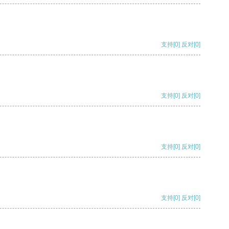
支持
[0]
反对
[0]
支持
[0]
反对
[0]
支持
[0]
反对
[0]
支持
[0]
反对
[0]