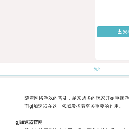
安
简介
随着网络游戏的普及，越来越多的玩家开始重视游
而gj加速器在这一领域发挥着至关重要的作用。
gj加速器官网