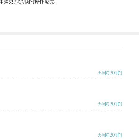
体验更加流畅的操作感觉。
支持
[0]
反对
[0]
支持
[0]
反对
[0]
支持
[0]
反对
[0]