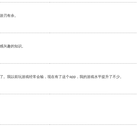
中游刃有余。
己感兴趣的知识。
了。我以前玩游戏经常会输，现在有了这个app，我的游戏水平提升了不少。