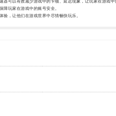
速器可以有效减少游戏中的卡顿、延迟现象，让玩家在游戏中
保障玩家在游戏中的账号安全。
体验，让他们在游戏世界中尽情畅快玩乐。
。
。