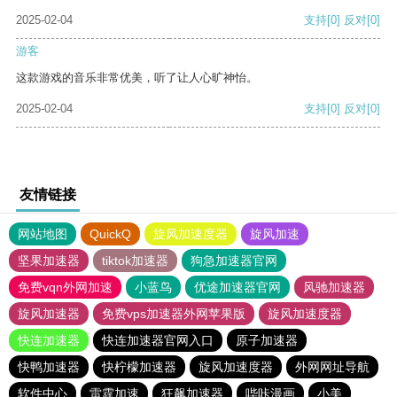
2025-02-04
支持
[0]
反对
[0]
游客
这款游戏的音乐非常优美，听了让人心旷神怡。
2025-02-04
支持
[0]
反对
[0]
友情链接
网站地图
QuickQ
旋风加速度器
旋风加速
坚果加速器
tiktok加速器
狗急加速器官网
免费vqn外网加速
小蓝鸟
优途加速器官网
风驰加速器
旋风加速器
免费vps加速器外网苹果版
旋风加速度器
快连加速器
快连加速器官网入口
原子加速器
快鸭加速器
快柠檬加速器
旋风加速度器
外网网址导航
软件中心
雷霆加速
狂飙加速器
哔咔漫画
小美