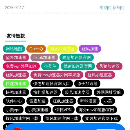
2025-02-17
支持
[0]
反对
[0]
友情链接
网站地图
QuickQ
旋风加速度器
旋风加速
坚果加速器
tiktok加速器
狗急加速器官网
免费vqn外网加速
小蓝鸟
优途加速器官网
风驰加速器
旋风加速器
免费vps加速器外网苹果版
旋风加速度器
快连加速器
快连加速器官网入口
原子加速器
快鸭加速器
快柠檬加速器
旋风加速度器
外网网址导航
软件中心
雷霆加速
狂飙加速器
哔咔漫画
小美
小美vpn
小美加速器
快鸭VPN
海外npv加速器官网
旋风加速官网下载
旋风加速官网下载
旋风加速官网下载
旋风加速官网下载